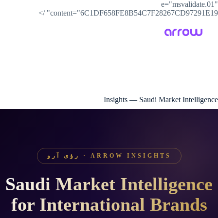
e="msvalidate.01"
content="6C1DF658FE8B54C7F28267CD97291E19" />
Insights — Saudi Market Intelligence
ARROW INSIGHTS · رؤى آرو
Saudi Market Intelligence
for International Brands