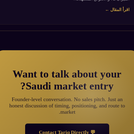
اقرأ المقال ←
Want to talk about your
Saudi market entry?
Founder-level conversation. No sales pitch. Just an
honest discussion of timing, positioning, and route to
market.
💬 Contact Tariq Directly