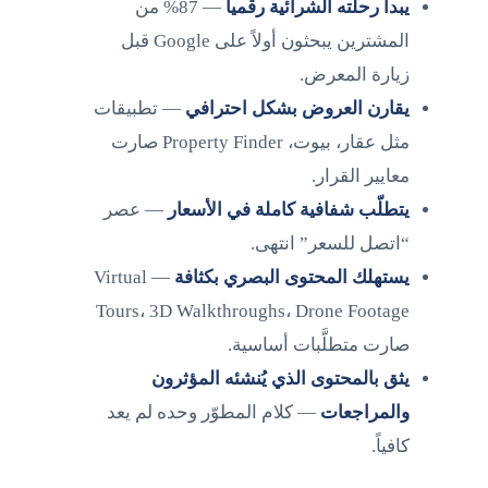
يبدأ رحلته الشرائية رقمياً
— 87% من
المشترين يبحثون أولاً على Google قبل
زيارة المعرض.
يقارن العروض بشكل احترافي
— تطبيقات
مثل عقار، بيوت، Property Finder صارت
معايير القرار.
يتطلّب شفافية كاملة في الأسعار
— عصر
“اتصل للسعر” انتهى.
يستهلك المحتوى البصري بكثافة
— Virtual
Tours، 3D Walkthroughs، Drone Footage
صارت متطلَّبات أساسية.
يثق بالمحتوى الذي يُنشئه المؤثرون
والمراجعات
— كلام المطوّر وحده لم يعد
كافياً.