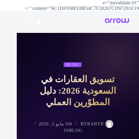
e="msvalidate.01"
content="6C1DF658FE8B54C7F28267CD97291E19" />
BLOG
تسويق العقارات في
السعودية 2026: دليل
المطوّرين العملي
RAHYB
BY
ON
مايو 2, 2026
IN
BLOG