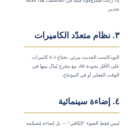
إذا رأيت ميكروفوناً مبنياً من البلاستيك، هذا علامة
تحذير.
٣. نظام متعدّد الكاميرات
البودكاست الحديث مرئي. تحتاج 3-4 كاميرات
على الأقل بجودة 4K، مع مخرج يُبدّل بينها في
الوقت الفعلي أو في المونتاج.
٤. إضاءة سينمائية
ليس فقط الضوء “الكافي” — بل إضاءة مُصمَّمة