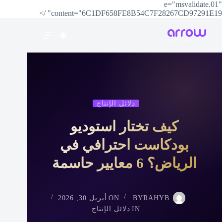
e="msvalidate.01"
content="6C1DF658FE8B54C7F28267CD97291E19" />
دلائل الإنتاج
كيف تختار استوديو
بودكاست احترافي في
الرياض؟ 6 معايير حاسمة
RAHYB
BY
ON
أبريل 30, 2026
IN
دلائل الإنتاج