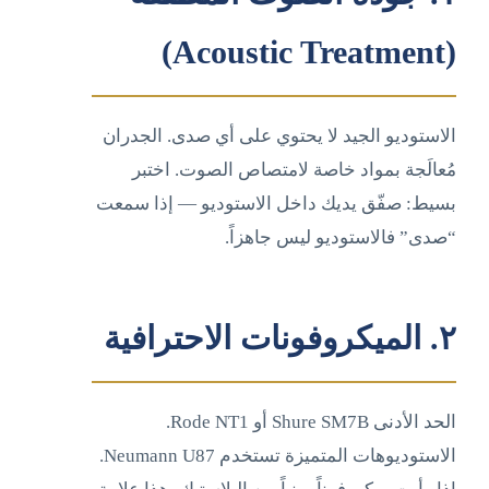
(Acoustic Treatment)
الاستوديو الجيد لا يحتوي على أي صدى. الجدران
مُعالَجة بمواد خاصة لامتصاص الصوت. اختبر
بسيط: صفّق يديك داخل الاستوديو — إذا سمعت
“صدى” فالاستوديو ليس جاهزاً.
٢. الميكروفونات الاحترافية
الحد الأدنى Shure SM7B أو Rode NT1.
الاستوديوهات المتميزة تستخدم Neumann U87.