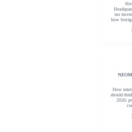
How
Headquar
tax incen
how foreig
NEOM M
How inter
should thi
2026: pr
co