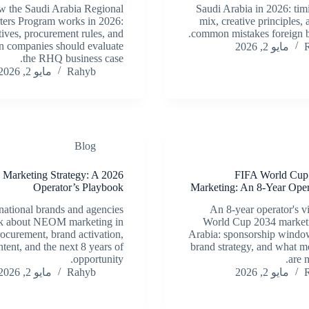
 the Saudi Arabia Regional
Saudi Arabia in 2026: tim
ters Program works in 2026:
mix, creative principles,
tives, procurement rules, and
common mistakes foreign b
n companies should evaluate
مايو 2, 2026
the RHQ business case.
Rahyb
مايو 2, 2026
Blog
arketing Strategy: A 2026
FIFA World Cup
Operator’s Playbook
Marketing: An 8-Year Oper
national brands and agencies
An 8-year operator's 
nk about NEOM marketing in
World Cup 2034 marketi
ocurement, brand activation,
Arabia: sponsorship window
ntent, and the next 8 years of
brand strategy, and what m
opportunity.
are 
مايو 2, 2026
Rahyb
مايو 2, 2026