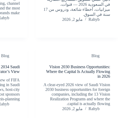
ing, channel
في السعودية 2026 — قنوات،
 and the most
ميزانيات، أخطاء شائعة، ودروس من 17
rands make.
سنة في السوق.
Rahyb
Rahyb
مايو 2, 2026
Blog
Blog
 2034 Saudi
Vision 2030 Business Opportunities:
ator’s View
Where the Capital Is Actually Flowing
in 2026
view of FIFA
ng in Saudi
A clear-eyed 2026 view of Saudi Vision
s, host-city
2030 business opportunities for foreign
ost sponsors
companies, including the 13 Vision
mis-planning.
Realization Programs and where the
capital is actually flowing.
Rahyb
Rahyb
مايو 2, 2026