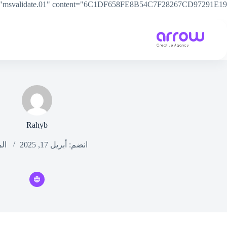
"msvalidate.01" content="6C1DF658FE8B54C7F28267CD97291E19" />
الرئيسية
من نحن
خدماتنا
Rahyb
انضم: أبريل 17, 2025
الم